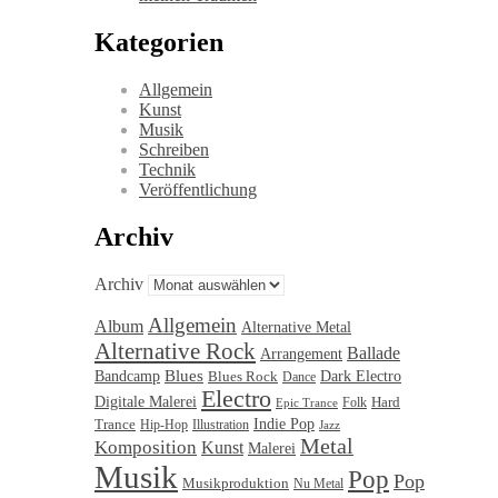
Kategorien
Allgemein
Kunst
Musik
Schreiben
Technik
Veröffentlichung
Archiv
Archiv
Allgemein
Album
Alternative Metal
Alternative Rock
Ballade
Arrangement
Blues
Bandcamp
Blues Rock
Dark Electro
Dance
Electro
Digitale Malerei
Hard
Folk
Epic Trance
Trance
Indie Pop
Illustration
Hip-Hop
Jazz
Metal
Komposition
Kunst
Malerei
Musik
Pop
Pop
Musikproduktion
Nu Metal