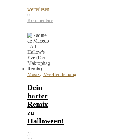
weiterlesen
0
Kommentare
Musik
,
Veröffentlichung
Dein
harter
Remix
zu
Halloween!
31.