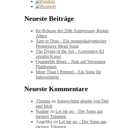
Neueste Beiträge
Re-Release der 20th Anniversary Remix
Alben
Turn to Dust – Ein postapokalyptischer
Progressive Metal Song
The Dying of the Art – Generative KI
zerstört Kunst
Quarterlife Blues – Nun auf Streaming
Plattformen
More Than I Pretend – Ein Song für
Introvertierte
Neueste Kommentare
Thomas
zu
Songwriting abseits von Dur
und Moll
Nadine
zu
Let me go – Der Song aus
meinen Träumen
Angelika
zu
Let me go – Der Song aus
meinen Träumen