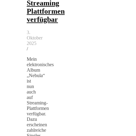
Streaming
Plattformen
verfügbar
3.
Oktober
2025
/
Mein
elektronisches
Album
„Nebula“
ist
nun
auch
auf
Streaming-
Plattformen
verfügbar.
Dazu
erscheinen
zahlreiche
Singles