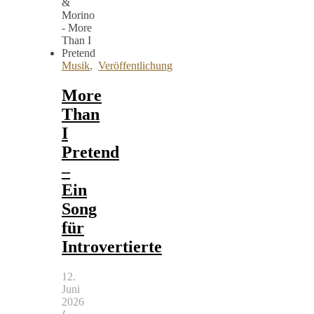
Musik
,
Veröffentlichung
More
Than
I
Pretend
–
Ein
Song
für
Introvertierte
12.
Juni
2026