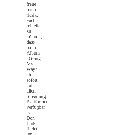
freue
mich
riesig,
euch
mitteilen
zu
können,
dass
mein
Album
„Going
My
Way“
ab
sofort
auf
allen
Streaming-
Plattformen
verfügbar
ist.
Den
Link
findet
ihr