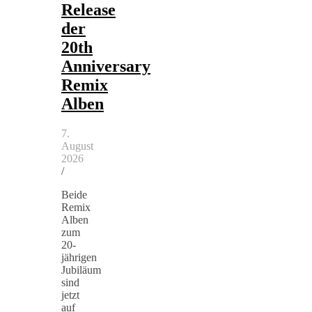
Release
der
20th
Anniversary
Remix
Alben
7.
August
2026
/
Beide
Remix
Alben
zum
20-
jährigen
Jubiläum
sind
jetzt
auf