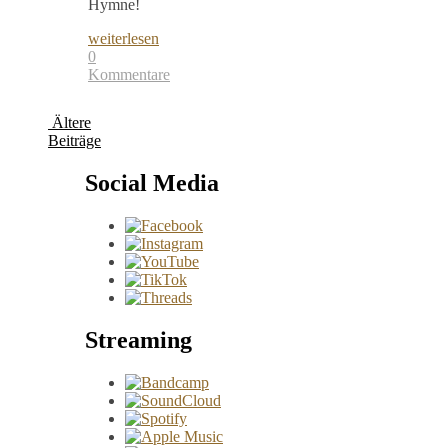
Hymne!
weiterlesen
0
Kommentare
Ältere
Beiträge
Social Media
Streaming