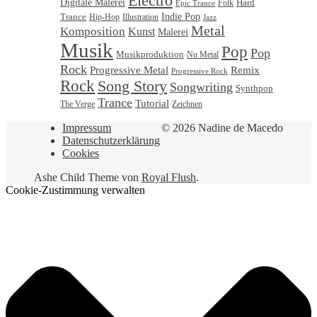
Electro
Digitale Malerei
Hard
Folk
Epic Trance
Trance
Indie Pop
Illustration
Hip-Hop
Jazz
Metal
Komposition
Kunst
Malerei
Musik
Pop
Pop
Musikproduktion
Nu Metal
Rock
Progressive Metal
Remix
Progressive Rock
Rock
Song Story
Songwriting
Synthpop
Trance
Tutorial
Zeichnen
The Verge
Impressum
© 2026 Nadine de Macedo
Datenschutzerklärung
Cookies
Ashe Child Theme von
Royal Flush
.
Cookie-Zustimmung verwalten