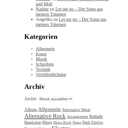
und Moll
Nadine
zu
Let me go – Der Song aus
meinen Träumen
Angelika
zu
Let me go – Der Song aus
meinen Träumen
Kategorien
Allgemein
Kunst
Musik
Schreiben
Technik
Veröffentlichung
Archiv
Archiv
Allgemein
Album
Alternative Metal
Alternative Rock
Ballade
Arrangement
Blues
Bandcamp
Blues Rock
Dark Electro
Dance