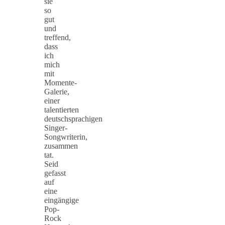
sie
so
gut
und
treffend,
dass
ich
mich
mit
Momente-
Galerie,
einer
talentierten
deutschsprachigen
Singer-
Songwriterin,
zusammen
tat.
Seid
gefasst
auf
eine
eingängige
Pop-
Rock