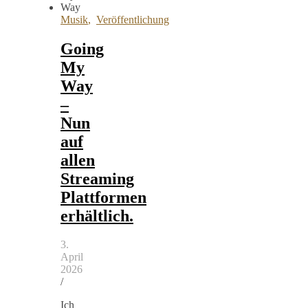
Musik
,
Veröffentlichung
Going
My
Way
–
Nun
auf
allen
Streaming
Plattformen
erhältlich.
3.
April
2026
/
Ich