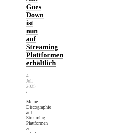
Goes
Down
ist
nun
auf
Streaming
Plattformen
erhältlich
4.
Juli
2025
/
Meine
Discographie
auf
Streaming
Plattformen
zu