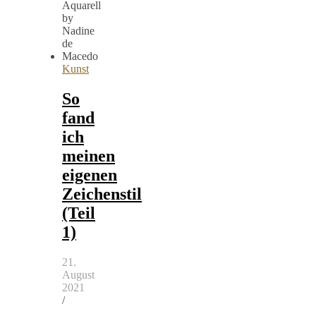
Kunst
So
fand
ich
meinen
eigenen
Zeichenstil
(Teil
1)
21.
August
2021
/