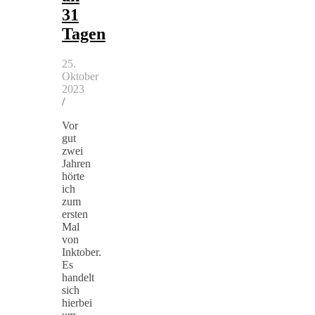
31
Tagen
25.
Oktober
2023
/
Vor
gut
zwei
Jahren
hörte
ich
zum
ersten
Mal
von
Inktober.
Es
handelt
sich
hierbei