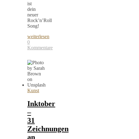
ist
dein
neuer
Rock’n’Roll
Song!
weiterlesen
0
Kommentare
Kunst
Inktober
–
31
Zeichnungen
an