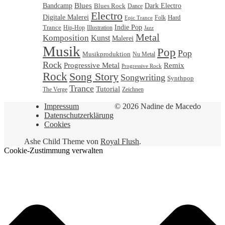
Blues
Bandcamp
Blues Rock
Dark Electro
Dance
Electro
Digitale Malerei
Hard
Folk
Epic Trance
Trance
Indie Pop
Illustration
Hip-Hop
Jazz
Metal
Komposition
Kunst
Malerei
Musik
Pop
Pop
Musikproduktion
Nu Metal
Rock
Progressive Metal
Remix
Progressive Rock
Rock
Song Story
Songwriting
Synthpop
Trance
Tutorial
Zeichnen
The Verge
Impressum
© 2026 Nadine de Macedo
Datenschutzerklärung
Cookies
Ashe Child Theme von
Royal Flush
.
Cookie-Zustimmung verwalten