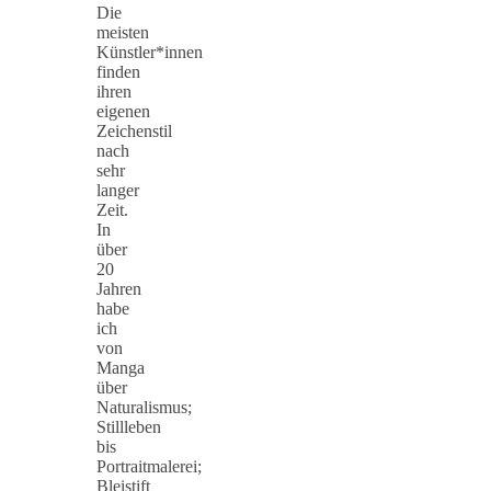
Die
meisten
Künstler*innen
finden
ihren
eigenen
Zeichenstil
nach
sehr
langer
Zeit.
In
über
20
Jahren
habe
ich
von
Manga
über
Naturalismus;
Stillleben
bis
Portraitmalerei;
Bleistift