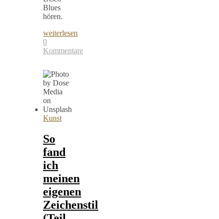
Blues
hören.
weiterlesen
0
Kommentare
Kunst
So
fand
ich
meinen
eigenen
Zeichenstil
(Teil