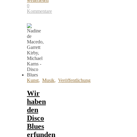
weiterlesen
0
Kommentare
Kunst
,
Musik
,
Veröffentlichung
Wir
haben
den
Disco
Blues
erfunden