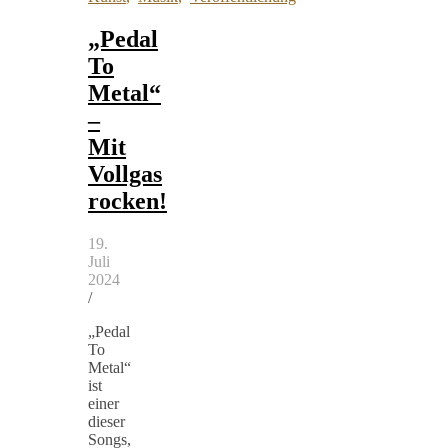
„Pedal
To
Metal“
–
Mit
Vollgas
rocken!
19.
Juli
2024
/
„Pedal
To
Metal“
ist
einer
dieser
Songs,