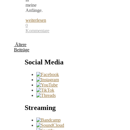
meine
Anfänge.
weiterlesen
0
Kommentare
Ältere
Beiträge
Social Media
Streaming