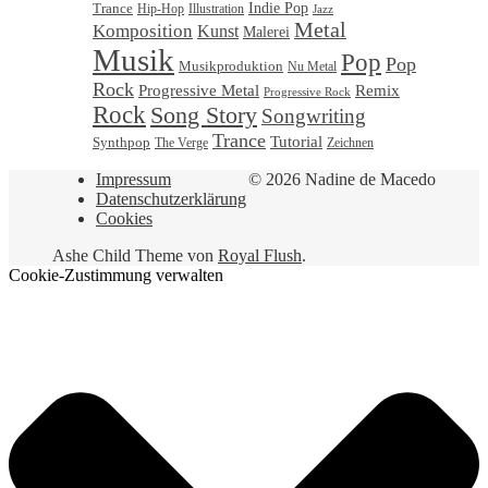
Trance
Indie Pop
Illustration
Hip-Hop
Jazz
Metal
Komposition
Kunst
Malerei
Musik
Pop
Pop
Musikproduktion
Nu Metal
Rock
Progressive Metal
Remix
Progressive Rock
Rock
Song Story
Songwriting
Trance
Tutorial
Synthpop
Zeichnen
The Verge
Impressum
© 2026 Nadine de Macedo
Datenschutzerklärung
Cookies
Ashe Child Theme von
Royal Flush
.
Cookie-Zustimmung verwalten