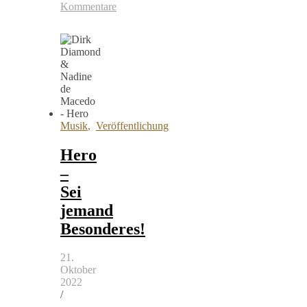
Kommentare
Musik
,
Veröffentlichung
Hero
–
Sei
jemand
Besonderes!
21.
Oktober
2022
/