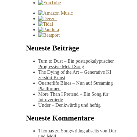
Neueste Beiträge
Turn to Dust – Ein postapokalyptischer
Progressive Metal Song
The Dying of the Art – Generative KI
zerstört Kunst
Quarterlife Blues – Nun auf Streaming
Plattformen
More Than I Pretend – Ein Song für
Introvertierte
Under – Denkwürdig und heftig
Neueste Kommentare
Thomas
zu
Songwriting abseits von Dur
und Moll