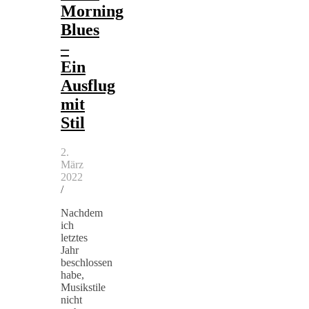
Morning
Blues
–
Ein
Ausflug
mit
Stil
2.
März
2022
/
Nachdem
ich
letztes
Jahr
beschlossen
habe,
Musikstile
nicht