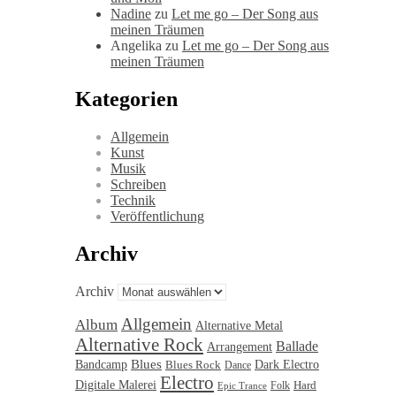
Nadine
zu
Let me go – Der Song aus
meinen Träumen
Angelika
zu
Let me go – Der Song aus
meinen Träumen
Kategorien
Allgemein
Kunst
Musik
Schreiben
Technik
Veröffentlichung
Archiv
Archiv
Allgemein
Album
Alternative Metal
Alternative Rock
Ballade
Arrangement
Bandcamp
Blues
Blues Rock
Dark Electro
Dance
Electro
Digitale Malerei
Hard
Folk
Epic Trance