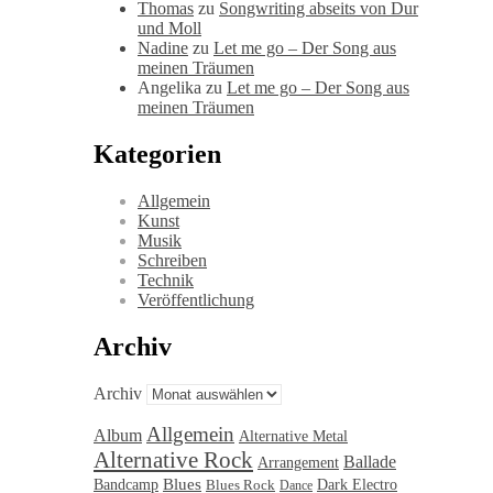
Thomas
zu
Songwriting abseits von Dur
und Moll
Nadine
zu
Let me go – Der Song aus
meinen Träumen
Angelika
zu
Let me go – Der Song aus
meinen Träumen
Kategorien
Allgemein
Kunst
Musik
Schreiben
Technik
Veröffentlichung
Archiv
Archiv
Allgemein
Album
Alternative Metal
Alternative Rock
Ballade
Arrangement
Blues
Bandcamp
Blues Rock
Dark Electro
Dance