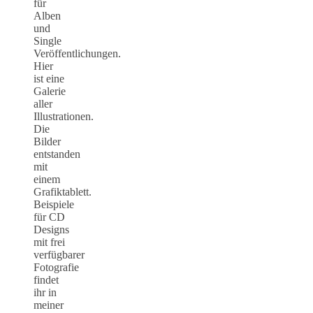
für
Alben
und
Single
Veröffentlichungen.
Hier
ist eine
Galerie
aller
Illustrationen.
Die
Bilder
entstanden
mit
einem
Grafiktablett.
Beispiele
für CD
Designs
mit frei
verfügbarer
Fotografie
findet
ihr in
meiner