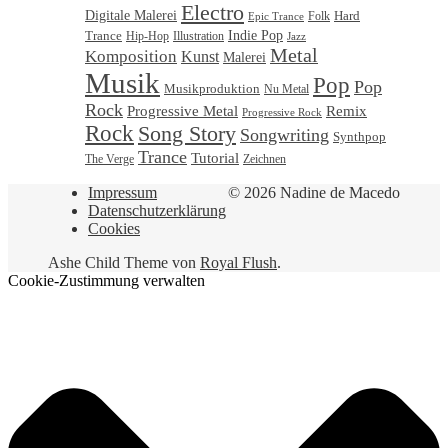
Electro
Digitale Malerei
Hard
Folk
Epic Trance
Trance
Indie Pop
Illustration
Hip-Hop
Jazz
Metal
Komposition
Kunst
Malerei
Musik
Pop
Pop
Musikproduktion
Nu Metal
Rock
Progressive Metal
Remix
Progressive Rock
Rock
Song Story
Songwriting
Synthpop
Trance
Tutorial
Zeichnen
The Verge
Impressum
© 2026 Nadine de Macedo
Datenschutzerklärung
Cookies
Ashe Child Theme von
Royal Flush
.
Cookie-Zustimmung verwalten