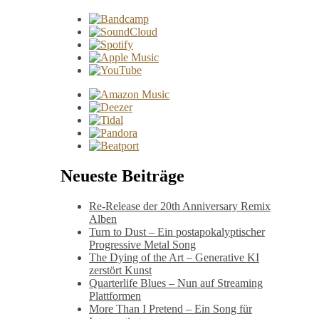
Neueste Beiträge
Re-Release der 20th Anniversary Remix
Alben
Turn to Dust – Ein postapokalyptischer
Progressive Metal Song
The Dying of the Art – Generative KI
zerstört Kunst
Quarterlife Blues – Nun auf Streaming
Plattformen
More Than I Pretend – Ein Song für