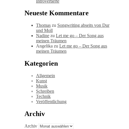
Introvertierte
Neueste Kommentare
Thomas
zu
Songwriting abseits von Dur
und Moll
Nadine
zu
Let me go – Der Song aus
meinen Träumen
Angelika
zu
Let me go – Der Song aus
meinen Träumen
Kategorien
Allgemein
Kunst
Musik
Schreiben
Technik
Veröffentlichung
Archiv
Archiv