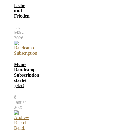
–
Liebe
und
Frieden
13.
März
2026
Meine
Bandcamp
Subscription
startet
jetzt!
8.
Januar
2025