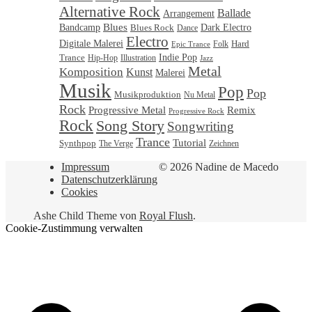
Alternative Rock
Ballade
Arrangement
Bandcamp
Blues
Blues Rock
Dark Electro
Dance
Electro
Digitale Malerei
Hard
Folk
Epic Trance
Trance
Indie Pop
Illustration
Hip-Hop
Jazz
Metal
Komposition
Kunst
Malerei
Musik
Pop
Pop
Musikproduktion
Nu Metal
Rock
Progressive Metal
Remix
Progressive Rock
Rock
Song Story
Songwriting
Trance
Tutorial
Synthpop
Zeichnen
The Verge
Impressum
© 2026 Nadine de Macedo
Datenschutzerklärung
Cookies
Ashe Child Theme von
Royal Flush
.
Cookie-Zustimmung verwalten