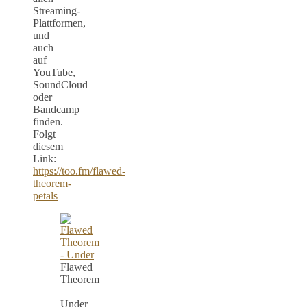
Streaming-
Plattformen,
und
auch
auf
YouTube,
SoundCloud
oder
Bandcamp
finden.
Folgt
diesem
Link:
https://too.fm/flawed-
theorem-
petals
Flawed
Theorem
–
Under