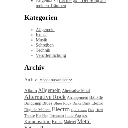
Angelika
zu
Let me go – Der Song aus
meinen Träumen
Kategorien
Allgemein
Kunst
Musik
Schreiben
Technik
Veröffentlichung
Archiv
Archiv
Allgemein
Album
Alternative Metal
Alternative Rock
Ballade
Arrangement
Blues
Bandcamp
Blues Rock
Dark Electro
Dance
Electro
Digitale Malerei
Hard
Folk
Epic Trance
Trance
Indie Pop
Illustration
Hip-Hop
Jazz
Metal
Komposition
Kunst
Malerei