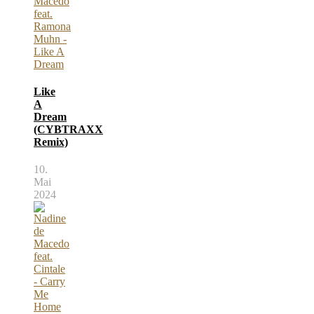
Like
A
Dream
(CYBTRAXX
Remix)
10.
Mai
2024