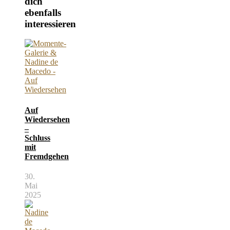
dich
ebenfalls
interessieren
Auf
Wiedersehen
–
Schluss
mit
Fremdgehen
30.
Mai
2025