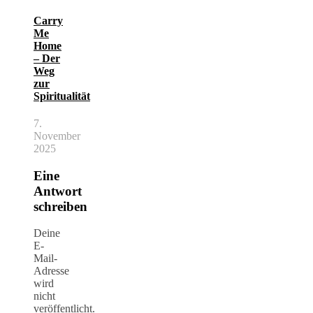
Carry
Me
Home
– Der
Weg
zur
Spiritualität
7.
November
2025
Eine
Antwort
schreiben
Deine
E-
Mail-
Adresse
wird
nicht
veröffentlicht.