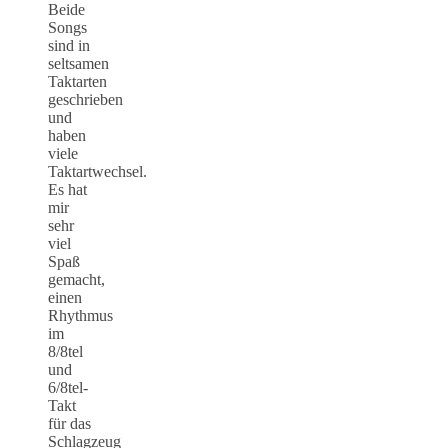
Beide
Songs
sind in
seltsamen
Taktarten
geschrieben
und
haben
viele
Taktartwechsel.
Es hat
mir
sehr
viel
Spaß
gemacht,
einen
Rhythmus
im
8/8tel
und
6/8tel-
Takt
für das
Schlagzeug