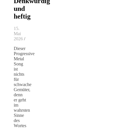
Denkwürdig
und
heftig
15.
Mai
2026
/
Dieser
Progressive
Metal
Song
ist
nichts
für
schwache
Gemüter,
denn
er geht
im
wahrsten
Sinne
des
Wortes