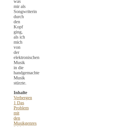
was
mir als
Songwriterin
durch
den
Kopf
ging,
als ich
mich
von
der
elektronischen
Musik
in die
handgemachte
Musik
stürzte.
Inhalte
Verbergen
1
Das
Problem
mit
den
Musikgenres