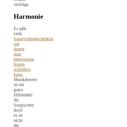
verfolge.
Harmonie
Es gibt
viele
Songwritingtechniken,
mit
denen
man
interessante
Songs
schreiben
kann
.
Musiktheorie
ist ein
gutes
Hilfsmittel
für
Songwriter,
doch
es ist
nicht
die