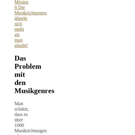
Mixing
8
Die
Musikrichtungen
ähneln
sich
mehr
als
man
glaubt!
Das
Problem
mit
den
Musikgenres
Man
schätzt,
dass es
über
1000
Musikrichtungen