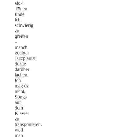
als 4
Tönen
finde
ich
schwierig
zu
greifen
–
manch
geübter
Jazzpianist
dürfte
darüber
lachen.
Ich
mag es
nicht,
Songs
auf
dem
Klavier
zu
transponieren,
weil
man