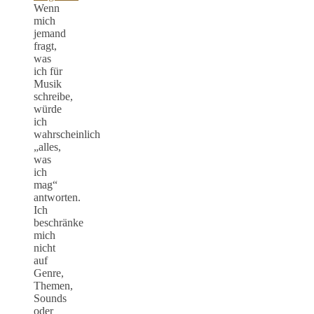
Wenn
mich
jemand
fragt,
was
ich für
Musik
schreibe,
würde
ich
wahrscheinlich
„alles,
was
ich
mag“
antworten.
Ich
beschränke
mich
nicht
auf
Genre,
Themen,
Sounds
oder