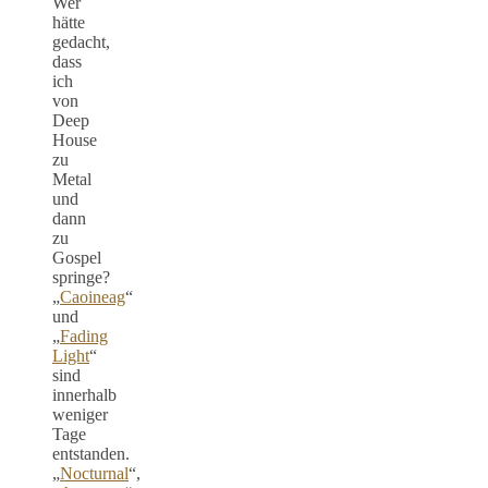
Wer
hätte
gedacht,
dass
ich
von
Deep
House
zu
Metal
und
dann
zu
Gospel
springe?
„
Caoineag
“
und
„
Fading
Light
“
sind
innerhalb
weniger
Tage
entstanden.
„
Nocturnal
“,