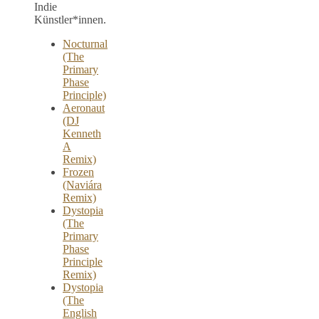
Indie
Künstler*innen.
Nocturnal
(The
Primary
Phase
Principle)
Aeronaut
(DJ
Kenneth
A
Remix)
Frozen
(Naviára
Remix)
Dystopia
(The
Primary
Phase
Principle
Remix)
Dystopia
(The
English