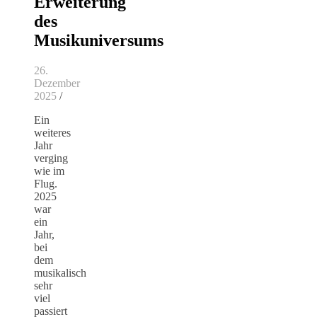
Erweiterung
des
Musikuniversums
26.
Dezember
2025
/
Ein
weiteres
Jahr
verging
wie im
Flug.
2025
war
ein
Jahr,
bei
dem
musikalisch
sehr
viel
passiert