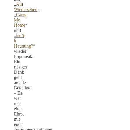
„
Auf
Wiedersehen
„,
„
Carry
Me
Home
“
und
„
Isn’t
it
Haunting?
“
wieder
Popmusik.
Ein
riesiger
Dank
geht
an alle
Beteiligte
– Es
war
mir
eine
Ehre,
mit
euch
zusammenzuarbeiten.