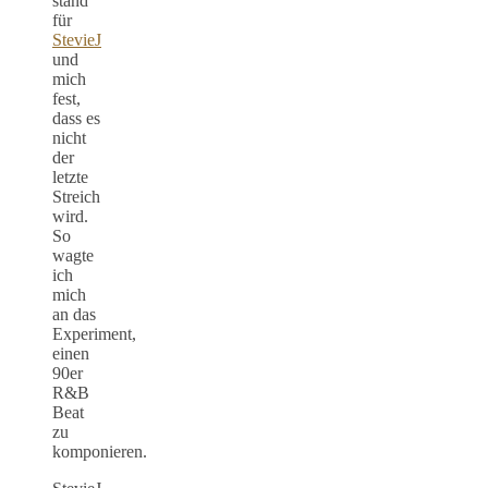
stand
für
StevieJ
und
mich
fest,
dass es
nicht
der
letzte
Streich
wird.
So
wagte
ich
mich
an das
Experiment,
einen
90er
R&B
Beat
zu
komponieren.