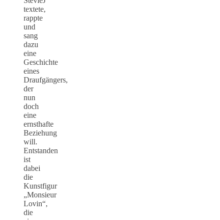
StevieJ
textete,
rappte
und
sang
dazu
eine
Geschichte
eines
Draufgängers,
der
nun
doch
eine
ernsthafte
Beziehung
will.
Entstanden
ist
dabei
die
Kunstfigur
„Monsieur
Lovin“,
die