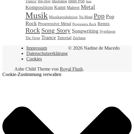
Trance
Indie Pop
Illustration
Hip-Hop
Jazz
Metal
Komposition
Kunst
Malerei
Musik
Pop
Pop
Musikproduktion
Nu Metal
Rock
Progressive Metal
Remix
Progressive Rock
Rock
Song Story
Songwriting
Synthpop
Trance
Tutorial
Zeichnen
The Verge
Impressum
© 2026 Nadine de Macedo
Datenschutzerklärung
Cookies
Ashe Child Theme von
Royal Flush
.
Cookie-Zustimmung verwalten