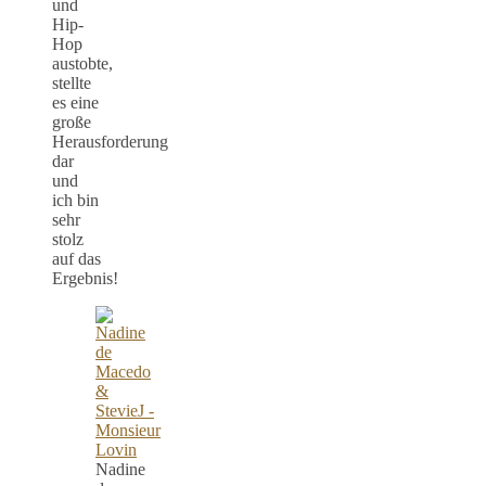
und
Hip-
Hop
austobte,
stellte
es eine
große
Herausforderung
dar
und
ich bin
sehr
stolz
auf das
Ergebnis!
Nadine