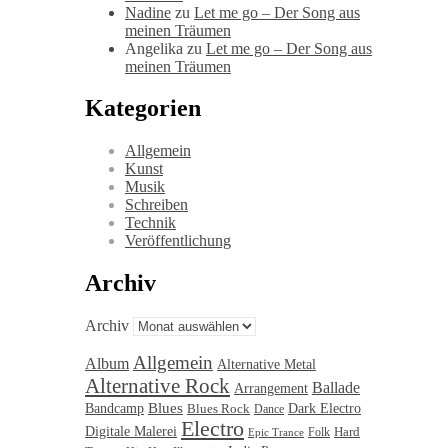
Nadine
zu
Let me go – Der Song aus
meinen Träumen
Angelika
zu
Let me go – Der Song aus
meinen Träumen
Kategorien
Allgemein
Kunst
Musik
Schreiben
Technik
Veröffentlichung
Archiv
Archiv
Allgemein
Album
Alternative Metal
Alternative Rock
Ballade
Arrangement
Blues
Bandcamp
Blues Rock
Dark Electro
Dance
Electro
Digitale Malerei
Hard
Folk
Epic Trance