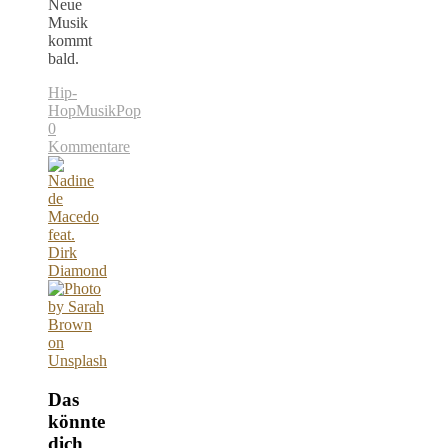
Neue
Musik
kommt
bald.
Hip-
Hop
Musik
Pop
0
Kommentare
Das
könnte
dich