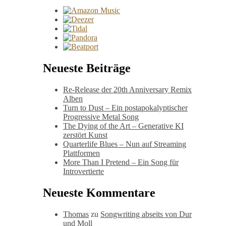
Neueste Beiträge
Re-Release der 20th Anniversary Remix
Alben
Turn to Dust – Ein postapokalyptischer
Progressive Metal Song
The Dying of the Art – Generative KI
zerstört Kunst
Quarterlife Blues – Nun auf Streaming
Plattformen
More Than I Pretend – Ein Song für
Introvertierte
Neueste Kommentare
Thomas
zu
Songwriting abseits von Dur
und Moll