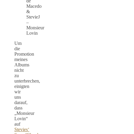
de
Macedo
&
StevieJ
–
Monsieur
Lovin
Um
die
Promotion
meines
Albums
nicht
zu
unterbrechen,
einigten
wir
uns
darauf,
dass
„Monsieur
Lovin“
auf
Stevies‘